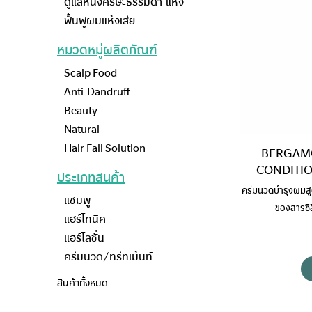
ดูแลหนังศีรษะธรรมดา-แห้ง
ฟื้นฟูผมแห้งเสีย
หมวดหมู่ผลิตภัณฑ์
Scalp Food
Anti-Dandruff
Beauty
Natural
Hair Fall Solution
BERGAMO
CONDITIO
ประเภทสินค้า
ครีมนวดบำรุงผมสูต
แชมพู
ของสารซิล
แฮร์โทนิค
แฮร์โลชั่น
ครีมนวด/ทรีทเม้นท์
สินค้าทั้งหมด