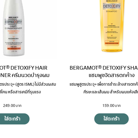
T® DETOXIFY HAIR
BERGAMOT® DETOXIFY SH
NER ครีมนวดบำรุงผม
แชมพูขจัดสารตกค้าง
รประจุ+ (สูตร ISML) ไม่มีส่วนผสม
แชมพูสูตรประจุ+ เพื่อการชำระล้างสารตกค
ิโคน หรือสารเคมีที่รุนแรง
ศีรษะและเส้นผม สำหรับผมแห้งเสี
249.00
159.00
ใส่ตะกร้า
ใส่ตะกร้า