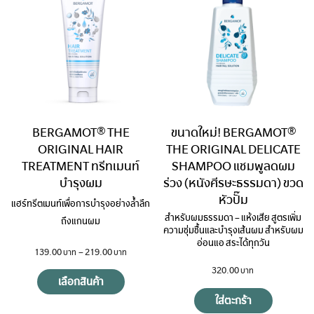
BERGAMOT® THE
ขนาดใหม่! BERGAMOT®
ORIGINAL HAIR
THE ORIGINAL DELICATE
TREATMENT ทรีทเมนท์
SHAMPOO แชมพูลดผม
บำรุงผม
ร่วง (หนังศีรษะธรรมดา) ขวด
หัวปั๊ม
แฮร์ทรีตเมนท์เพื่อการบำรุงอย่างล้ำลึก
สำหรับผมธรรมดา – แห้งเสีย สูตรเพิ่ม
ถึงแกนผม
ความชุ่มชื้นและบำรุงเส้นผม สำหรับผม
อ่อนแอ สระได้ทุกวัน
139.00
–
219.00
320.00
เลือกสินค้า
ใส่ตะกร้า