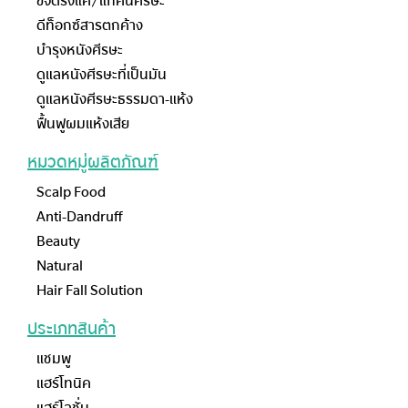
ขจัดรังแค/แก้คันศีรษะ
ดีท็อกซ์สารตกค้าง
บำรุงหนังศีรษะ
ดูแลหนังศีรษะที่เป็นมัน
ดูแลหนังศีรษะธรรมดา-แห้ง
ฟื้นฟูผมแห้งเสีย
หมวดหมู่ผลิตภัณฑ์
Scalp Food
Anti-Dandruff
Beauty
Natural
Hair Fall Solution
ประเภทสินค้า
แชมพู
แฮร์โทนิค
แฮร์โลชั่น