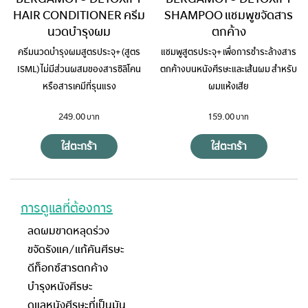
HAIR CONDITIONER ครีม
SHAMPOO แชมพูขจัดสาร
นวดบำรุงผม
ตกค้าง
ครีมนวดบำรุงผมสูตรประจุ+ (สูตร
แชมพูสูตรประจุ+ เพื่อการชำระล้างสาร
ISML) ไม่มีส่วนผสมของสารซิลิโคน
ตกค้างบนหนังศีรษะและเส้นผม สำหรับ
หรือสารเคมีที่รุนแรง
ผมแห้งเสีย
249.00
159.00
ใส่ตะกร้า
ใส่ตะกร้า
การดูแลที่ต้องการ
ลดผมขาดหลุดร่วง
ขจัดรังแค/แก้คันศีรษะ
ดีท็อกซ์สารตกค้าง
บำรุงหนังศีรษะ
ดูแลหนังศีรษะที่เป็นมัน