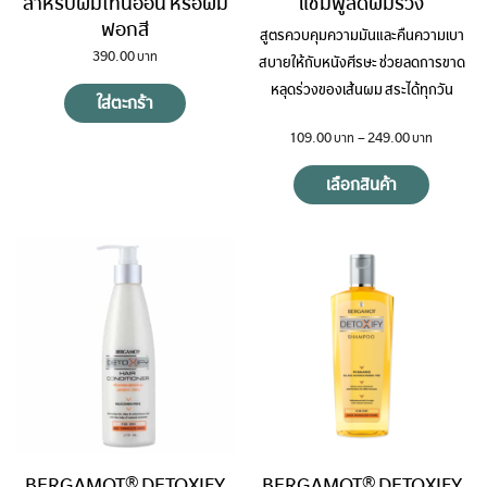
สำหรับผมโทนอ่อน หรือผม
แชมพูลดผมร่วง
ฟอกสี
สูตรควบคุมความมันและคืนความเบา
390.00
สบายให้กับหนังศีรษะ ช่วยลดการขาด
หลุดร่วงของเส้นผม สระได้ทุกวัน
ใส่ตะกร้า
109.00
–
249.00
เลือกสินค้า
BERGAMOT® DETOXIFY
BERGAMOT® DETOXIFY