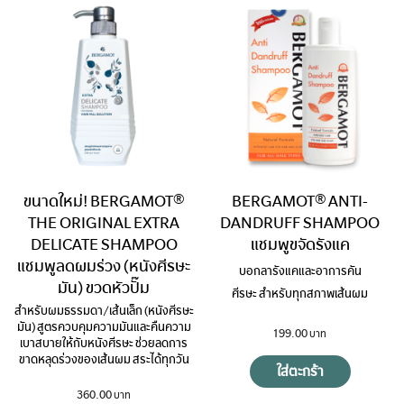
ขนาดใหม่! BERGAMOT®
BERGAMOT® ANTI-
THE ORIGINAL EXTRA
DANDRUFF SHAMPOO
DELICATE SHAMPOO
แชมพูขจัดรังแค
แชมพูลดผมร่วง (หนังศีรษะ
บอกลารังแคและอาการคัน
มัน) ขวดหัวปั๊ม
ศีรษะ สำหรับทุกสภาพเส้นผม
สำหรับผมธรรมดา/เส้นเล็ก (หนังศีรษะ
มัน) สูตรควบคุมความมันและคืนความ
199.00
เบาสบายให้กับหนังศีรษะ ช่วยลดการ
ขาดหลุดร่วงของเส้นผม สระได้ทุกวัน
ใส่ตะกร้า
360.00