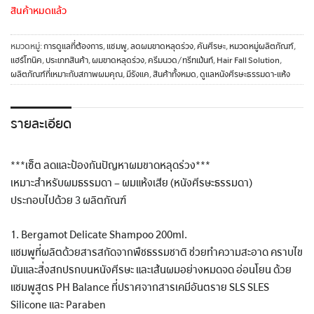
สินค้าหมดแล้ว
หมวดหมู่:
การดูแลที่ต้องการ
,
แชมพู
,
ลดผมขาดหลุดร่วง
,
คันศีรษะ
,
หมวดหมู่ผลิตภัณฑ์
,
แฮร์โทนิค
,
ประเภทสินค้า
,
ผมขาดหลุดร่วง
,
ครีมนวด/ทรีทเม้นท์
,
Hair Fall Solution
,
ผลิตภัณฑ์ที่เหมาะกับสภาพผมคุณ
,
มีรังแค
,
สินค้าทั้งหมด
,
ดูแลหนังศีรษะธรรมดา-แห้ง
รายละเอียด
***เซ็ต ลดและป้องกันปัญหาผมขาดหลุดร่วง***
เหมาะสำหรับผมธรรมดา – ผมแห้งเสีย (หนังศีรษะธรรมดา)
ประกอบไปด้วย 3 ผลิตภัณฑ์
1. Bergamot Delicate Shampoo 200ml.
แชมพูที่ผลิตด้วยสารสกัดจากพืชธรรมชาติ ช่วยทำความสะอาด คราบไข
มันและสิ่งสกปรกบนหนังศีรษะ และเส้นผมอย่างหมดจด อ่อนโยน ด้วย
แชมพูสูตร PH Balance ที่ปราศจากสารเคมีอันตราย SLS SLES
Silicone และ Paraben