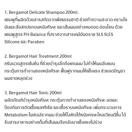
1. Bergamot Delicate Shampoo 200ml.
แชมพูที่ผลิตด้วยสารสกัดจากพืชธรรมชาติ ช่วยทำความสะอาด คราบไข
มันและสิ่งสกปรกบนหนังศีรษะ และเส้นผมอย่างหมดจด อ่อนโยน ด้วย
แชมพูสูตร PH Balance ที่ปราศจากสารเคมีอันตราย SLS SLES
Silicone และ Paraben
2. Bergamot Hair Treatment 200ml
ครีมนวดสูตรเข้มข้น ที่ช่วยบำรุงลึกถึงแกนผม ไม่ทำให้ผมลีบแบน
กระตุ้นการทำงานของหนังศีรษะ ฟื้นฟูรากผมให้แข็งแรง ช่วยลดปัญฆา
ผมขาดหลุดร่วง
3. Bergamot Hair Tonic 200ml
ผลิตภัณฑ์บำรุงหนังศีรษะ กระตุ้นการทำงานของหนังศีรษะ ลดและ
ป้องกันการติดเชื้อแบคทีเรีย และเชื้อราบนหนังศีรษะ เพิ่มกระบวนการ
Metabolism ในเซลล์รากผม ช่วยให้โลหิตใต้หนังศรษะไหลเวียนดีขึ้น ได้
รับสารอาหารอย่างเต็มที่เส้นผมจึงกลับมาแข็งแรงไม่ร่วง