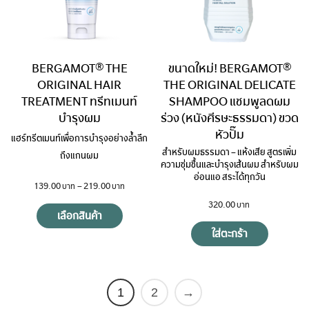
BERGAMOT® THE
ขนาดใหม่! BERGAMOT®
ORIGINAL HAIR
THE ORIGINAL DELICATE
TREATMENT ทรีทเมนท์
SHAMPOO แชมพูลดผม
บำรุงผม
ร่วง (หนังศีรษะธรรมดา) ขวด
หัวปั๊ม
แฮร์ทรีตเมนท์เพื่อการบำรุงอย่างล้ำลึก
สำหรับผมธรรมดา – แห้งเสีย สูตรเพิ่ม
ถึงแกนผม
ความชุ่มชื้นและบำรุงเส้นผม สำหรับผม
อ่อนแอ สระได้ทุกวัน
139.00
–
219.00
320.00
เลือกสินค้า
ใส่ตะกร้า
1
2
→