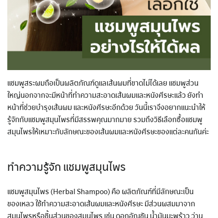
แชมพูสระผมถือเป็นผลิตภัณฑ์ดูแลเส้นผมที่ขาดไม่ได้เลย แชมพูส่วน
ใหญ่นอกจากจะมีหน้าที่ทำความสะอาดเส้นผมและหนังศีรษะแล้ว ยังทำ
หน้าที่ช่วยบำรุงเส้นผม และหนังศีรษะอีกด้วย วันนี้เราจึงอยากแนะนำให้
รู้จักกับแชมพูสมุนไพรที่มีสรรพคุณมากมาย รวมถึงวิธีเลือกซื้อแชมพู
สมุนไพรให้เหมาะกับลักษณะของเส้นผมและหนังศีรษะของแต่ละคนกันค่ะ
ทำความรู้จัก แชมพูสมุนไพร
แชมพูสมุนไพร (Herbal Shampoo) คือ ผลิตภัณฑ์ที่มีลักษณะเป็น
ของเหลว ใช้ทำความสะอาดเส้นผมและหนังศีรษะ มีส่วนผสมมาจาก
สมุนไพรหรือชิ้นส่วนของสมุนไพร เช่น ดอกอัญชัน น้ำมันมะพร้าว ว่าน