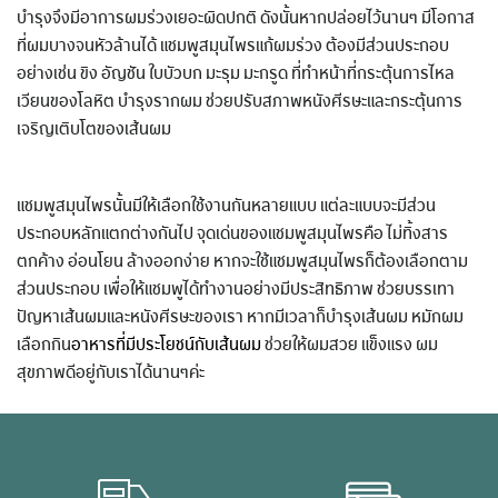
บำรุงจึงมีอาการผมร่วงเยอะผิดปกติ ดังนั้นหากปล่อยไว้นานๆ มีโอกาส
ที่ผมบางจนหัวล้านได้ แชมพูสมุนไพรแก้ผมร่วง ต้องมีส่วนประกอบ
อย่างเช่น ขิง อัญชัน ใบบัวบก มะรุม มะกรูด ที่ทำหน้าที่กระตุ้นการไหล
เวียนของโลหิต บำรุงรากผม ช่วยปรับสภาพหนังศีรษะและกระตุ้นการ
เจริญเติบโตของเส้นผม
แชมพูสมุนไพรนั้นมีให้เลือกใช้งานกันหลายแบบ แต่ละแบบจะมีส่วน
ประกอบหลักแตกต่างกันไป จุดเด่นของแชมพูสมุนไพรคือ ไม่ทิ้งสาร
ตกค้าง อ่อนโยน ล้างออกง่าย หากจะใช้แชมพูสมุนไพรก็ต้องเลือกตาม
ส่วนประกอบ เพื่อให้แชมพูได้ทำงานอย่างมีประสิทธิภาพ ช่วยบรรเทา
ปัญหาเส้นผมและหนังศีรษะของเรา หากมีเวลาก็บำรุงเส้นผม หมักผม
เลือกกิน
อาหารที่มีประโยชน์กับเส้นผม
ช่วยให้ผมสวย แข็งแรง ผม
สุขภาพดีอยู่กับเราได้นานๆค่ะ