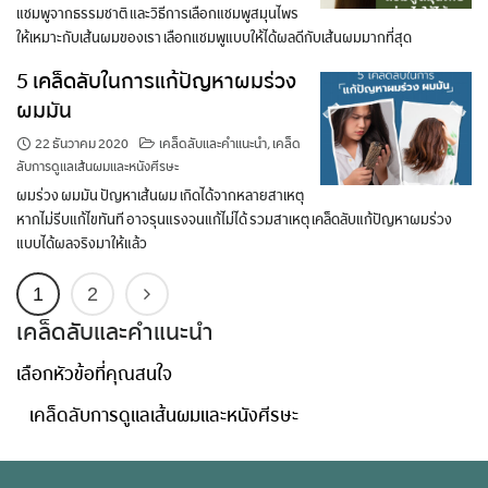
แชมพูจากธรรมชาติ และวิธีการเลือกแชมพูสมุนไพร
ให้เหมาะกับเส้นผมของเรา เลือกแชมพูแบบให้ได้ผลดีกับเส้นผมมากที่สุด
5 เคล็ดลับในการแก้ปัญหาผมร่วง
ผมมัน
22 ธันวาคม 2020
เคล็ดลับและคำแนะนำ
,
เคล็ด
ลับการดูแลเส้นผมและหนังศีรษะ
ผมร่วง ผมมัน ปัญหาเส้นผม เกิดได้จากหลายสาเหตุ
หากไม่รีบแก้ไขทันที อาจรุนแรงจนแก้ไม่ได้ รวมสาเหตุ เคล็ดลับแก้ปัญหาผมร่วง
แบบได้ผลจริงมาให้แล้ว
1
2
เคล็ดลับและคำแนะนำ
เลือกหัวข้อที่คุณสนใจ
เคล็ดลับการดูแลเส้นผมและหนังศีรษะ