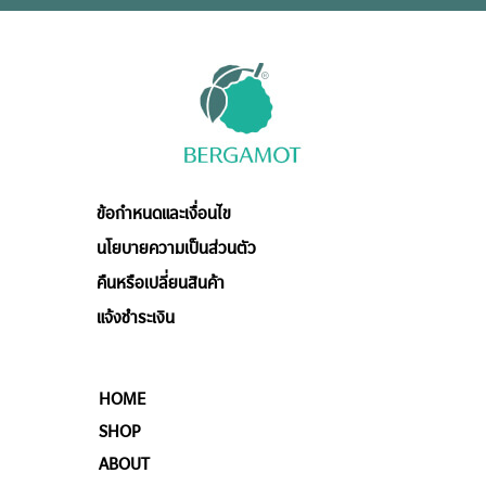
ข้อกำหนดและเงื่อนไข
นโยบายความเป็นส่วนตัว
คืนหรือเปลี่ยนสินค้า
แจ้งชำระเงิน
HOME
SHOP
ABOUT