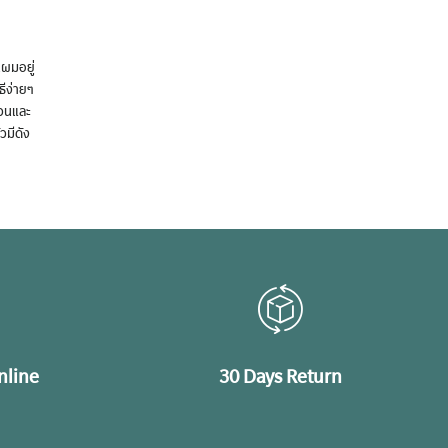
นผมอยู่
ธีง่ายๆ
้วนและ
วมีดัง
nline
30 Days Return