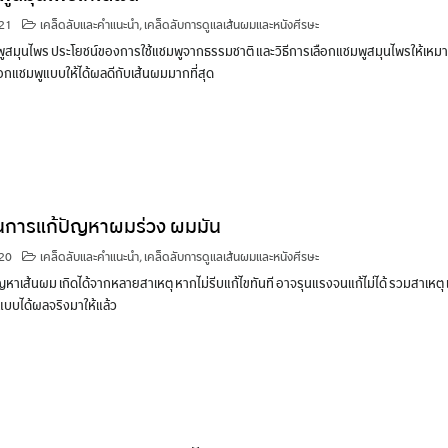
21
เคล็ดลับและคำแนะนำ
,
เคล็ดลับการดูแลเส้นผมและหนังศีรษะ
พูสมุนไพร ประโยชน์ของการใช้แชมพูจากธรรมชาติ และวิธีการเลือกแชมพูสมุนไพรให้เหมา
อกแชมพูแบบให้ได้ผลดีกับเส้นผมมากที่สุด
ในการแก้ปัญหาผมร่วง ผมมัน
020
เคล็ดลับและคำแนะนำ
,
เคล็ดลับการดูแลเส้นผมและหนังศีรษะ
หาเส้นผม เกิดได้จากหลายสาเหตุ หากไม่รีบแก้ไขทันที อาจรุนแรงจนแก้ไม่ได้ รวมสาเหตุ 
บบได้ผลจริงมาให้แล้ว